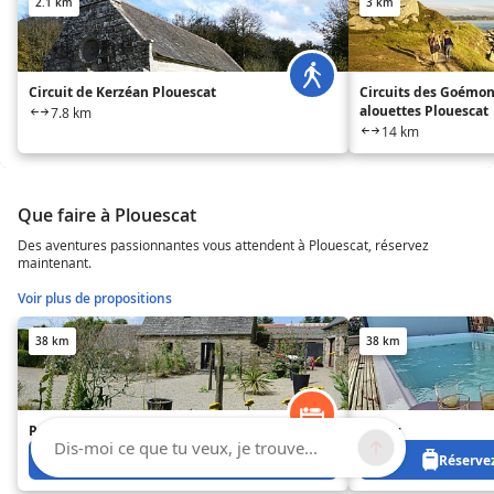
2.1 km
3 km
Circuit de Kerzéan Plouescat
Circuits des Goémon
alouettes Plouescat
7.8 km
14 km
Que faire à Plouescat
Des aventures passionnantes vous attendent à Plouescat, réservez
maintenant.
Voir plus de propositions
38 km
38 km
Pen Ty
Ty Coz
Dis-moi ce que tu veux, je trouve...
Réservez à partir de 250 €
Réservez