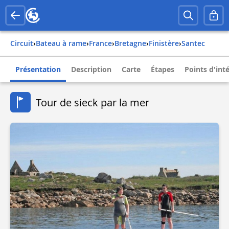
Circuit
›
Bateau à rame
›
france
›
bretagne
›
finistère
›
santec
Présentation
Description
Carte
Étapes
Points d'int
Tour de sieck par la mer