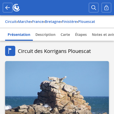
Circuit
›
Marche
›
france
›
bretagne
›
finistère
›
plouescat
Présentation
Description
Carte
Étapes
Notes et avi
Circuit des Korrigans Plouescat