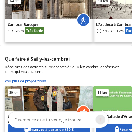
4.2 km
4.5 km
Cambrai Baroque
L'Art déco à Cambrai
Très facile
Fac
896 m
2 h
1.3 km
Que faire à Sailly-lez-cambrai
Découvrez des activités surprenantes à Sailly-lez-cambrai et réservez
celles qui vous plaisent.
Voir plus de propositions
30 km
31 km
Carrière Wellington (Carrière
7ème Ballade d'Arra
Dis-moi ce que tu veux, je trouve...
Wellington)
Réservez à partir de 310 €
Réserve