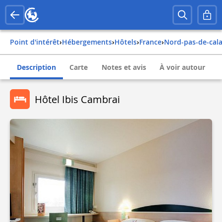
Point d'intérêt
›
Hébergements
›
Hôtels
›
france
›
nord-pas-de-cala
Description
Carte
Notes et avis
À voir autour
Hôtel Ibis Cambrai