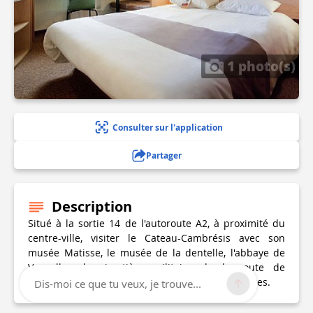
1 photo(s)
Consulter sur l'application
Partager
Description
Situé à la sortie 14 de l'autoroute A2, à proximité du
centre-ville, visiter le Cateau-Cambrésis avec son
musée Matisse, le musée de la dentelle, l'abbaye de
Vaucelles, le cimetière militaire de la route de
Solesmes et tous les circuits, le tank de Flesquières.
Dis-moi ce que tu veux, je trouve...