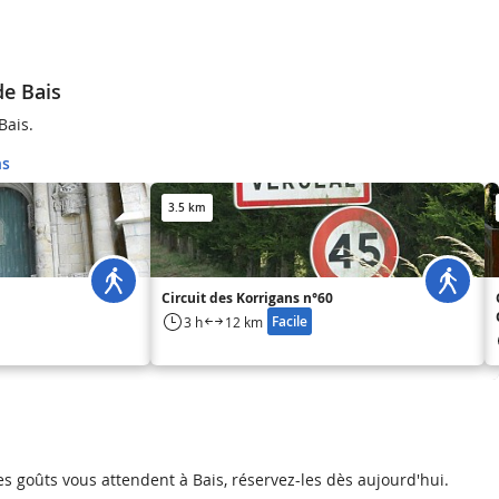
de Bais
Bais.
ns
3.5 km
Circuit des Korrigans n°60
Facile
3 h
12 km
les goûts vous attendent à Bais, réservez-les dès aujourd'hui.