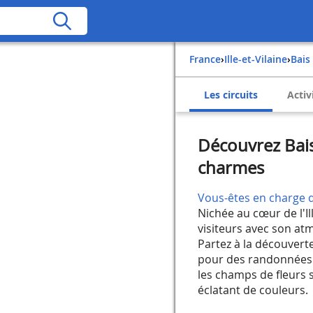
France
›
Ille-et-Vilaine
›
Bais
Les circuits
Activ
Découvrez Bais,
charmes
Vous-êtes en charge d
Nichée au cœur de l'Ill
visiteurs avec son at
Partez à la découvert
pour des randonnées 
les champs de fleurs 
éclatant de couleurs.