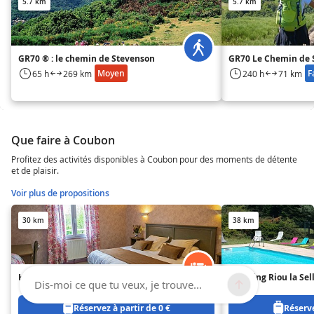
5.7 km
5.7 km
GR70 ® : le chemin de Stevenson
GR70 Le Chemin de 
Moyen
F
65 h
269 km
240 h
71 km
Que faire à Coubon
Profitez des activités disponibles à Coubon pour des moments de détente
et de plaisir.
Voir plus de propositions
30 km
38 km
Hôtel du Nord ***
Camping Riou la Sel
Dis-moi ce que tu veux, je trouve...
Réservez à partir de 0 €
Réserve