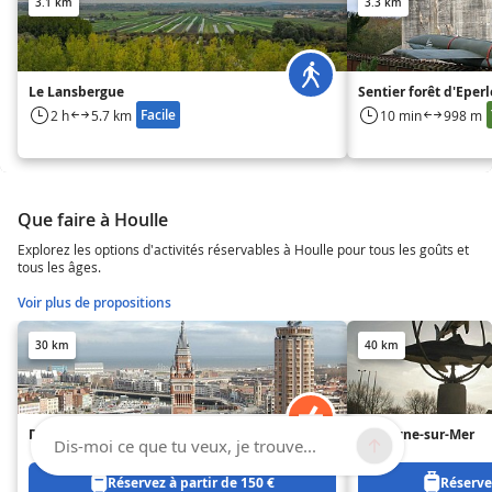
3.1 km
3.3 km
Le Lansbergue
Sentier forêt d'Eper
Facile
2 h
5.7 km
10 min
998 m
Que faire à Houlle
Explorez les options d'activités réservables à Houlle pour tous les goûts et
tous les âges.
Voir plus de propositions
30 km
40 km
Dunkerque (Dunkerque)
Boulogne-sur-Mer
Dis-moi ce que tu veux, je trouve...
Réservez à partir de 150 €
Réservez