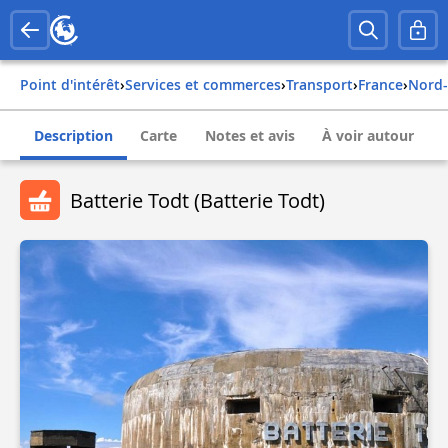
Point d'intérêt
›
Services et commerces
›
Transport
›
france
›
nord
Description
Carte
Notes et avis
À voir autour
Batterie Todt (Batterie Todt)