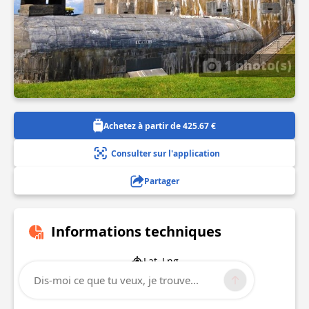
1 photo(s)
Achetez à partir de 425.67 €
Consulter sur l'application
Partager
Informations techniques
Lat, Lng
50.8442181
Dis-moi ce que tu veux, je trouve...
1.5997641