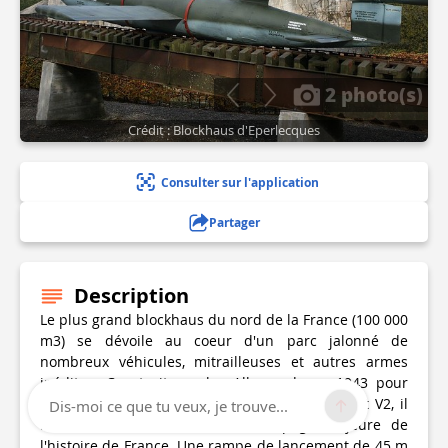
2 photo(s)
Crédit : Blockhaus d'Eperlecques
Consulter sur l'application
Partager
Description
Le plus grand blockhaus du nord de la France (100 000
m3) se dévoile au coeur d'un parc jalonné de
nombreux véhicules, mitrailleuses et autres armes
inédites. Construit par les Allemands en 1943 pour
servir de base de lancement des missiles V1 et V2, il
Dis-moi ce que tu veux, je trouve...
raconte au fil de la visite, une page majeure de
l'histoire de France. Une rampe de lancement de 45 m