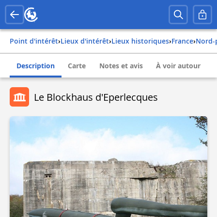
Point d'intérêt
›
Lieux d'intérêt
›
Lieux historiques
›
france
›
nord-
Description
Carte
Notes et avis
À voir autour
Le Blockhaus d'Eperlecques