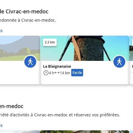
de Civrac-en-medoc
ndonnée à Civrac-en-medoc.
ns
2.2 km
La Blaignanaise
Facile
4 h
14 km
-en-medoc
iété d'activités à Civrac-en-medoc et réservez vos préférées.
ns