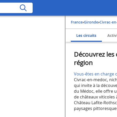
France
›
Gironde
›
Civrac-e
Les circuits
Activ
Découvrez les 
région
Vous-êtes en charge d
Civrac-en-medoc, nich
qui invite à la découv
du Médoc, elle offre 
de châteaux viticoles 
Château Lafite-Rothsch
paysages pittoresques 