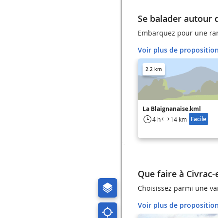
Se balader autour 
Embarquez pour une ra
Voir plus de propositio
2.2 km
La Blaignanaise.kml
Facile
4 h
14 km
Que faire à Civrac
Choisissez parmi une var
Voir plus de propositio