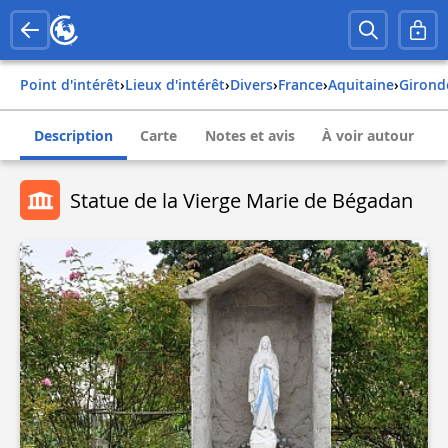
Point d'intérêt
›
Lieux d'intérêt
›
Divers
›
france
›
aquitaine
›
girond
Description
Carte
Notes et avis
À voir autour
Statue de la Vierge Marie de Bégadan