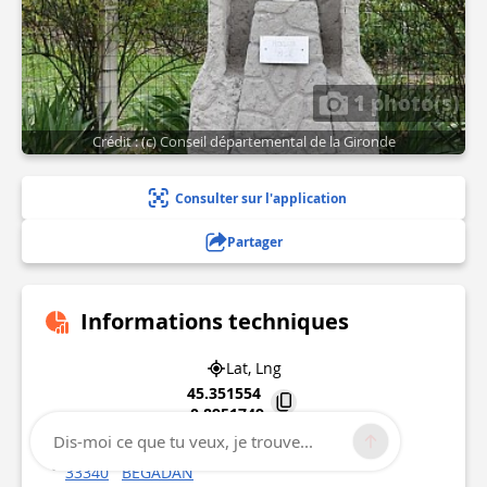
1 photo(s)
Crédit : (c) Conseil départemental de la Gironde
Consulter sur l'application
Partager
Informations techniques
Lat, Lng
45.351554
-0.8951749
Dis-moi ce que tu veux, je trouve...
8 route de Lesparre
33340
BEGADAN