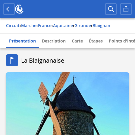
Circuit
›
Marche
›
france
›
aquitaine
›
gironde
›
blaignan
Présentation
Description
Carte
Étapes
Points d'int
La Blaignanaise