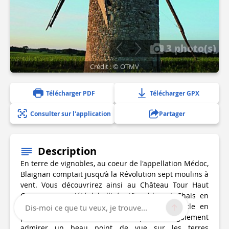
3 photo(s)
Crédit : © OTMV
Télécharger PDF
Télécharger GPX
Consulter sur l'application
Partager
Description
En terre de vignobles, au coeur de l'appellation Médoc,
Blaignan comptait jusqu’à la Révolution sept moulins à
vent. Vous découvrirez ainsi au Château Tour Haut
Caussan, propriété labellisée Vignobles et Chais en
Bordelais, un moulin à vent du XVIIIème siècle en
Dis-moi ce que tu veux, je trouve...
parfait état de marche. Vous pourrez également
admirer un beau point de vue sur les terres