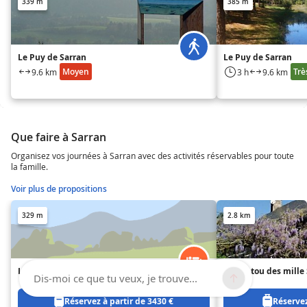
339 m
385 m
Le Puy de Sarran
Le Puy de Sarran
Moyen
Trè
9.6 km
3 h
9.6 km
Que faire à Sarran
Organisez vos journées à Sarran avec des activités réservables pour toute
la famille.
Voir plus de propositions
329 m
2.8 km
La Grange de salvaneix
Le Cantou des mille
Dis-moi ce que tu veux, je trouve...
Réservez à partir de 3430 €
Réservez