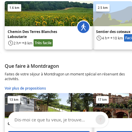
1.6 km
2.5 km
Chemin Des Terres Blanches
Sentier des coteaux
Laboutarie
Faci
4 h
10 km
Très facile
2 h
8 km
Que faire à Montdragon
Faites de votre séjour à Montdragon un moment spécial en réservant des
activités.
Voir plus de propositions
13 km
17 km
Dis-moi ce que tu veux, je trouve...
Camping de Rousieux
Albi