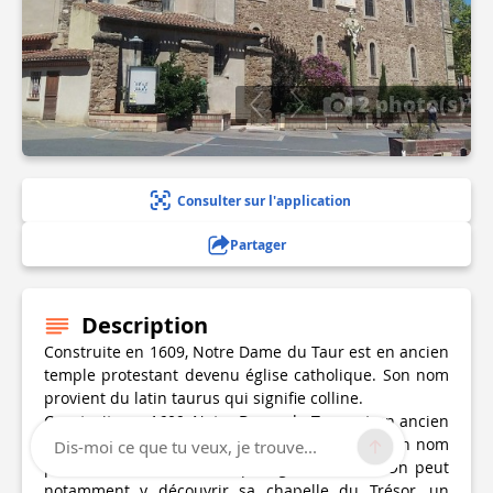
2 photo(s)
Consulter sur l'application
Partager
Description
Construite en 1609, Notre Dame du Taur est en ancien
temple protestant devenu église catholique. Son nom
provient du latin taurus qui signifie colline.
Construite en 1609, Notre Dame du Taur est en ancien
temple protestant devenu église catholique. Son nom
Dis-moi ce que tu veux, je trouve...
provient du latin taurus qui signifie colline. On peut
notamment y découvrir sa chapelle du Trésor, un