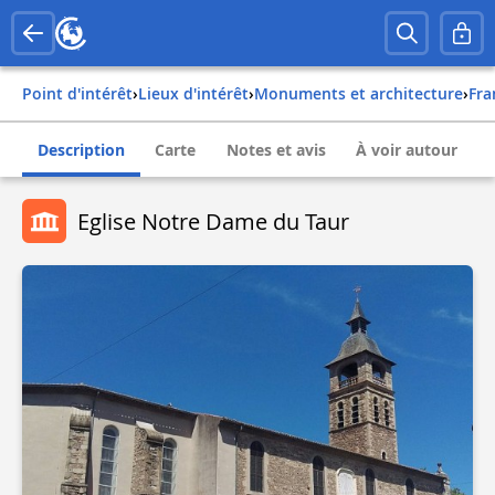
Point d'intérêt
›
Lieux d'intérêt
›
Monuments et architecture
›
fr
Description
Carte
Notes et avis
À voir autour
Eglise Notre Dame du Taur