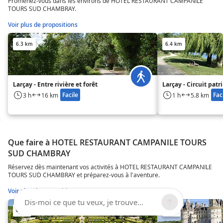
Promenez-vous dans les environs de HOTEL RESTAURANT CAMPANILE
TOURS SUD CHAMBRAY.
Voir plus de propositions
6.3 km
6.4 km
Larçay - Entre rivière et forêt
Larçay - Circuit pat
Facile
Fac
3 h
16 km
1 h
5.8 km
Que faire à HOTEL RESTAURANT CAMPANILE TOURS
SUD CHAMBRAY
Réservez dès maintenant vos activités à HOTEL RESTAURANT CAMPANILE
TOURS SUD CHAMBRAY et préparez-vous à l'aventure.
Voir plus de propositions
Dis-moi ce que tu veux, je trouve...
6 km
6 km