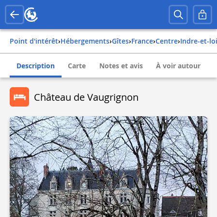
Point d'intérêt
›
Hébergements
›
Gîtes
›
france
›
centre
›
indre-et-lo
Description
Carte
Notes et avis
À voir autour
Château de Vaugrignon