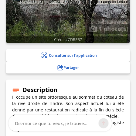
1 photo(s)
Crédit : CDRP37
Consulter sur l'application
Partager
Description
Il occupe un site pittoresque au sommet du coteau de
la rive droite de l’Indre. Son aspect actuel lui a été
donné par une restauration radicale à la fin du siècle
dernier mais l’édifice d’origine date du XVème siècle.
Le Parc aurait été dessiné par le célèbre paysagiste
Dis-moi ce que tu veux, je trouve...
Eugène Bülher.