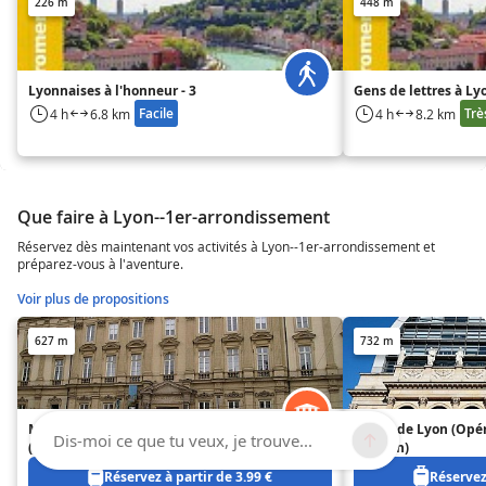
226 m
448 m
Lyonnaises à l'honneur - 3
Gens de lettres à Lyo
Facile
Trè
4 h
6.8 km
4 h
8.2 km
Que faire à Lyon--1er-arrondissement
Réservez dès maintenant vos activités à Lyon--1er-arrondissement et
préparez-vous à l'aventure.
Voir plus de propositions
627 m
732 m
Musée des Beaux-Arts de Lyon
Opéra de Lyon (Opér
Dis-moi ce que tu veux, je trouve...
(Musée des Beaux Arts de Lyon)
de Lyon)
Réservez à partir de 3.99 €
Réservez 