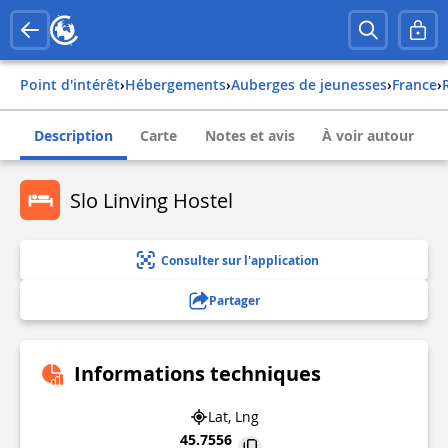
Point d'intérêt
›
Hébergements
›
Auberges de jeunesses
›
france
›
Description
Carte
Notes et avis
À voir autour
Slo Linving Hostel
Consulter sur l'application
Partager
Informations techniques
Lat, Lng
45.7556