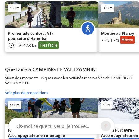
160 m
390 m
Promenade confort : A la
Montée au Planay
poursuite d'Hannibal
Moyen
8.1 km
Très facile
2 h
2.3 km
Que faire à CAMPING LE VAL D'AMBIN
Vivez des moments uniques avec les activités réservables de CAMPING LE
VAL D'AMBIN.
Voir plus de propositions
541 m
1 km
Dis-moi ce que tu veux, je trouve...
Jean-Yves Ployer -
Jérôme Furbeyre -
Accompagnateur en montagne
Accompagnateur en