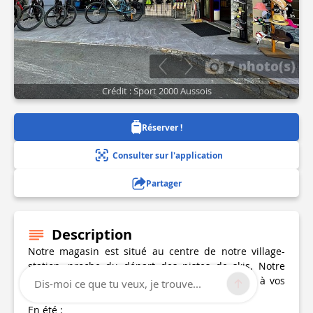
7 photo(s)
Crédit : Sport 2000 Aussois
Réserver !
Consulter sur l'application
Partager
Description
Notre magasin est situé au centre de notre village-
station, proche du départ des pistes de skis. Notre
équipe de professionnels est là pour répondre à vos
Dis-moi ce que tu veux, je trouve...
attentes et vous conseiller dans vos choix.
En été :