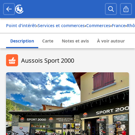
Point d'intérêt
›
Services et commerces
›
Commerces
›
france
›
rh
Description
Carte
Notes et avis
À voir autour
Aussois Sport 2000