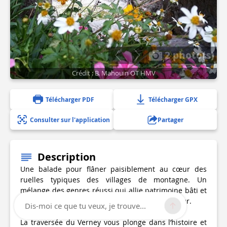
2 photo(s)
Crédit : B. Mahouin OT HMV
Télécharger PDF
Télécharger GPX
Consulter sur l'application
Partager
Description
Une balade pour flâner paisiblement au cœur des
ruelles typiques des villages de montagne. Un
mélange des genres réussi qui allie patrimoine bâti et
ambiance bucolique du Chemin du petit bonheur.
Dis-moi ce que tu veux, je trouve...
La traversée du Verney vous plonge dans l’histoire et