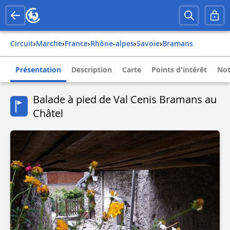
Circuit
›
Marche
›
france
›
rhône-alpes
›
savoie
›
bramans
Présentation
Description
Carte
Points d'intérêt
Not
Balade à pied de Val Cenis Bramans au
Châtel