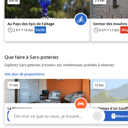
600 m
2.9 km
Au Pays des Epis de Faîtage
Sentier des moulins
Facile
Mo
2 h
16 km
4 h
17 km
Que faire à Sars-poteries
Explorez Sars-poteries à travers ses nombreuses activités à réserver.
Voir plus de propositions
11 km
12 km
Le Marronnier
Le Temps d'un Souff
Dis-moi ce que tu veux, je trouve...
Réservez à partir de 0 €
Réserve