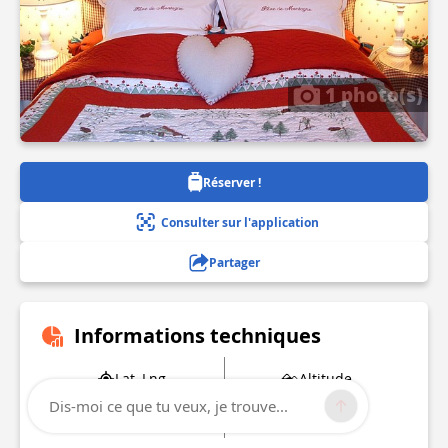
1 photo(s)
Réserver !
Consulter sur l'application
Partager
Informations techniques
Lat, Lng
Altitude
50.16935
266 m
Dis-moi ce que tu veux, je trouve...
4.23491