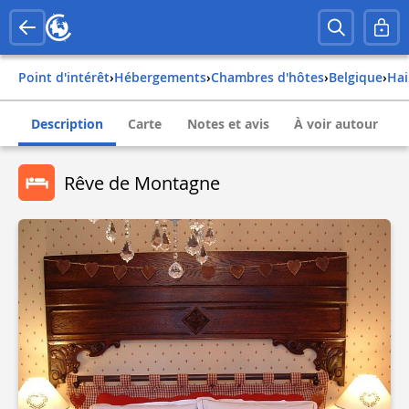
Point d'intérêt
›
Hébergements
›
Chambres d'hôtes
›
belgique
›
ha
Description
Carte
Notes et avis
À voir autour
Rêve de Montagne