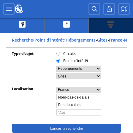
Recherche
›
Point d'intérêt
›
Hébergements
›
Gîtes
›
france
›
nor
Type d'objet
Circuits
Points d'intérêt
Localisation