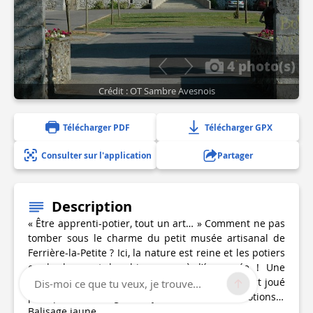
4 photo(s)
Crédit : OT Sambre Avesnois
Télécharger PDF
Télécharger GPX
Consulter sur l'application
Partager
Description
« Être apprenti-potier, tout un art… » Comment ne pas
tomber sous le charme du petit musée artisanal de
Ferrière-la-Petite ? Ici, la nature est reine et les potiers
en herbe sont les bienvenus à l’écomusée ! Une
balade sur la voie verte et le tour (du potier) est joué
Dis-moi ce que tu veux, je trouve...
pour passer une agréable journée riche en émotions…
Balisage jaune