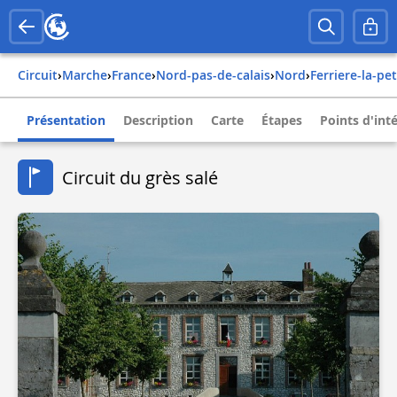
Circuit
›
Marche
›
france
›
nord-pas-de-calais
›
nord
›
ferriere-la-pet
Présentation
Description
Carte
Étapes
Points d'int
Circuit du grès salé