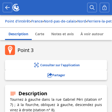
Point d'intérêt
›
france
›
nord-pas-de-calais
›
nord
›
ferriere-la-pet
Description
Carte
Notes et avis
À voir autour
Point 3
Consulter sur l'application
Partager
Description
Tournez à gauche dans la rue Gabriel Péri (station n°
7) ; à la fourche, obliquez à gauche, descendez puis
virez à droite (station n° 8).