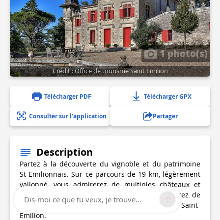
1 photo(s)
Crédit : Office de tourisme Saint Emilion
Télécharger PDF
Télécharger GPX
Consulter sur l'application
Partager
Description
Partez à la découverte du vignoble et du patrimoine
St-Emilionnais. Sur ce parcours de 19 km, légèrement
vallonné, vous admirerez de multiples châteaux et
églises à l’architecture remarquable et profiterez de
Dis-moi ce que tu veux, je trouve...
beaux points de vue sur la Juridiction de Saint-
Emilion.