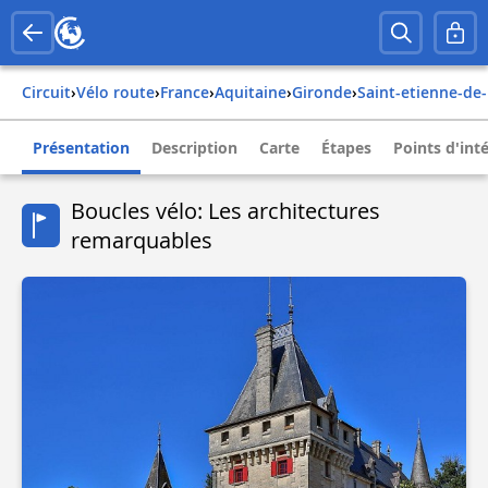
Circuit
›
Vélo route
›
france
›
aquitaine
›
gironde
›
saint-etienne-de-
Présentation
Description
Carte
Étapes
Points d'int
Boucles vélo: Les architectures
remarquables