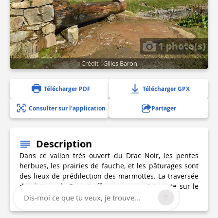
1 photo(s)
Crédit : Gilles Baron
Télécharger PDF
Télécharger GPX
Consulter sur l'application
Partager
Description
Dans ce vallon très ouvert du Drac Noir, les pentes
herbues, les prairies de fauche, et les pâturages sont
des lieux de prédilection des marmottes. La traversée
du plateau de Basset offre une vue saisissante sur le
vallon de Charnières.
Dis-moi ce que tu veux, je trouve...