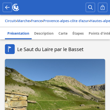
Circuit
›
Marche
›
france
›
provence-alpes-côte d'azur
›
hautes-alp
Présentation
Description
Carte
Étapes
Points d'int
Le Saut du Laïre par le Basset