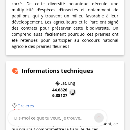
carré. De cette diversité botanique découle une
multiplicité d'espèces d'insectes et notamment de
papillons, qui y trouvent un milieu favorable à leur
développement. Les agriculteurs et le Parc ont signé
des contrats pour préserver cette biodiversité. On
comprend aussi facilement pourquoi ces prairies ont
été retenues pour participer au concours national
agricole des prairies fleuries !
Informations techniques
Lat, Lng
44.6826
6.38127
Orcieres
État incertain
Dis-moi ce que tu veux, je trouve...
Point d'intérêt mis à jour le
28/07/2023
Ce point d’intérêt n'a pas été mis à jour récemment, ce
qui pourrait compromettre la fiabilité de ces