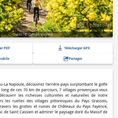
1 photo(s)
Crédit : © Camille Moirenc
er PDF
Télécharger GPX
mobile
Partager
-La Napoule, découvrez l'arrière-pays surplombant le golfe
 long de ces 70 km de parcours, 7 villages provençaux vous
écouvrir les richesses culturelles et naturelles de notre
rs les ruelles des villages pittoresques du Pays Grassois,
ravers les grottes et ruines de Châteaux du Pays Fayence,
lac de Saint Cassien et admirer le paysage doré du Massif de