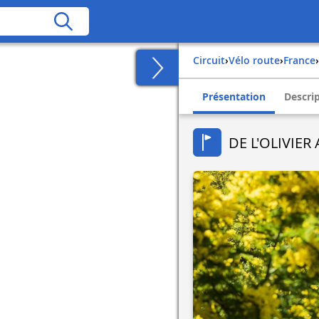
Circuit
›
Vélo route
›
france
›
Présentation
Descri
DE L'OLIVIE