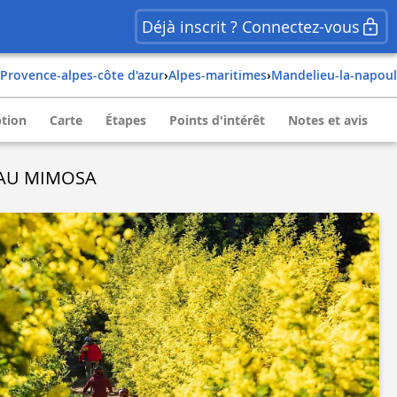
Déjà inscrit ? Connectez-vous
provence-alpes-côte d'azur
›
alpes-maritimes
›
mandelieu-la-napou
ption
Carte
Étapes
Points d'intérêt
Notes et avis
R AU MIMOSA