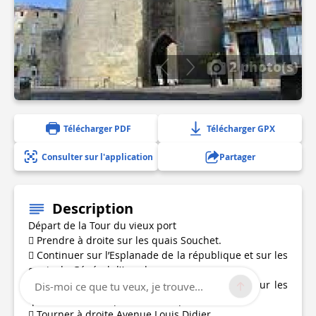
2 photo(s)
Télécharger PDF
Télécharger GPX
Consulter sur l'application
Partager
Description
Départ de la Tour du vieux port
 Prendre à droite sur les quais Souchet.
 Continuer sur l’Esplanade de la république et sur les
quais du Général d’Amade.
 Contourner le rond point pour redescendre sur les
Dis-moi ce que tu veux, je trouve...
quais du Priourat puis de la Roquette
 Tourner à droite Avenue Louis Didier.