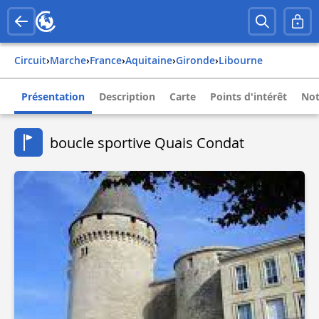
Circuit
›
Marche
›
france
›
aquitaine
›
gironde
›
libourne
Présentation
Description
Carte
Points d'intérêt
Not
boucle sportive Quais Condat