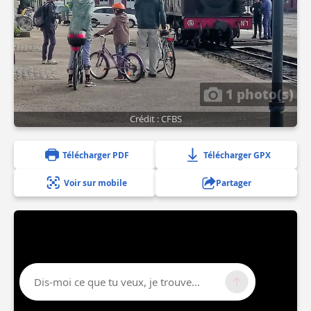
1 photo(s)
Crédit : CFBS
Télécharger PDF
Télécharger GPX
Voir sur mobile
Partager
Dis-moi ce que tu veux, je trouve...