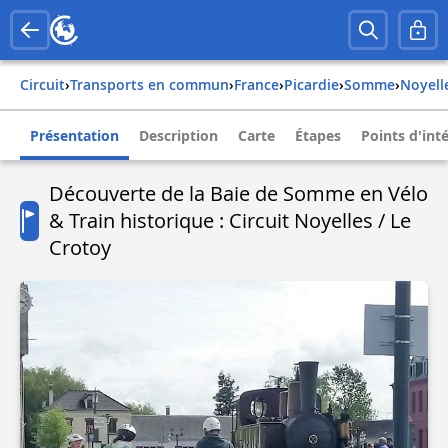
Circuit
›
Transports en commun
›
france
›
picardie
›
somme
›
noyel
Présentation
Description
Carte
Étapes
Points d'int
Découverte de la Baie de Somme en Vélo
& Train historique : Circuit Noyelles / Le
Crotoy