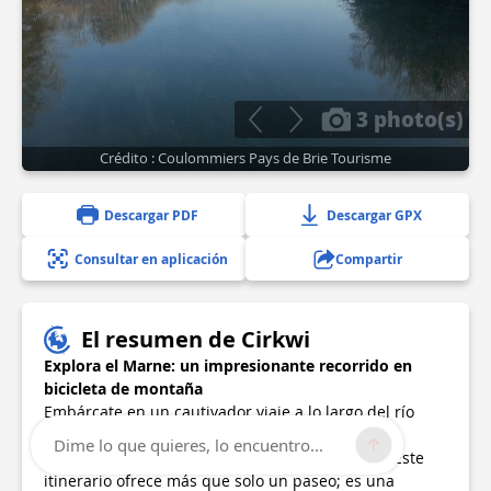
3 photo(s)
Crédito : Coulommiers Pays de Brie Tourisme
Descargar PDF
Descargar GPX
Consultar en aplicación
Compartir
El resumen de Cirkwi
Explora el Marne: un impresionante recorrido en
bicicleta de montaña
Embárcate en un cautivador viaje a lo largo del río
Marne y a través de los viñedos de Champagne,
Dime lo que quieres, lo encuentro...
cortesía de Coulommiers Pays de Brie Tourism. Este
itinerario ofrece más que solo un paseo; es una