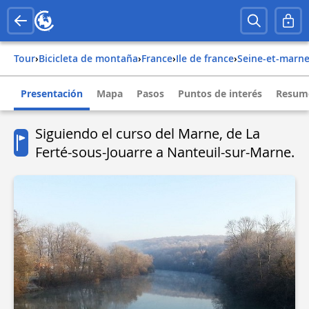
Tour
›
Bicicleta de montaña
›
france
›
ile de france
›
seine-et-marn
Presentación
Mapa
Pasos
Puntos de interés
Resume
Siguiendo el curso del Marne, de La
Ferté-sous-Jouarre a Nanteuil-sur-Marne.