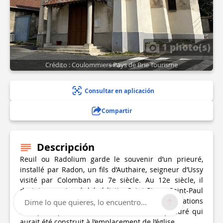
1 photo(s)
Crédito : Coulommiers Pays de Brie Tourisme
Consultar en aplicación
Compartir
Descripción
Reuil ou Radolium garde le souvenir d’un prieuré,
installé par Radon, un fils d’Authaire, seigneur d’Ussy
visité par Colomban au 7e siècle. Au 12e siècle, il
devint un prieuré bénédictin Saint-Pierre-Saint-Paul
dépendant de l'abbaye de Cluny. Les informations
Dime lo que quieres, lo encuentro...
manquent pour connaître l’histoire de ce prieuré qui
aurait été construit à l’emplacement de l’église.