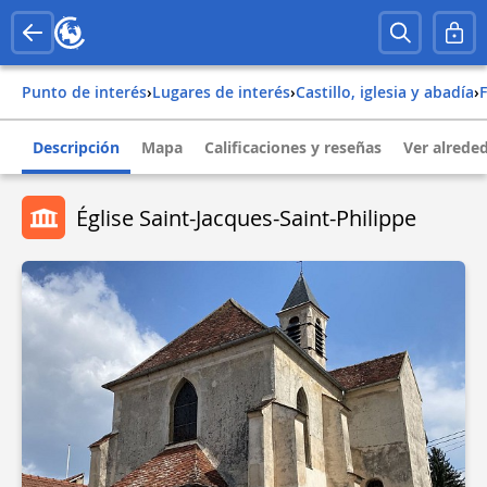
Punto de interés
›
Lugares de interés
›
Castillo, iglesia y abadía
›
Descripción
Mapa
Calificaciones y reseñas
Ver alrede
Église Saint-Jacques-Saint-Philippe