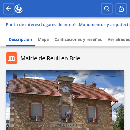
Punto de interés
›
Lugares de interés
›
Monumentos y arquitect
Descripción
Mapa
Calificaciones y reseñas
Ver alrede
Mairie de Reuil en Brie