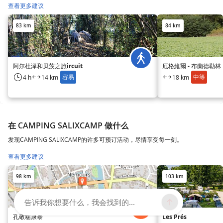
查看更多建议
83 km
84 km
阿尔杜泽和贝茨之旅ircuit
厄格維爾 - 布蘭德勒林
容易
中等
4 h
14 km
18 km
在 CAMPING SALIXCAMP 做什么
发现CAMPING SALIXCAMP的许多可预订活动，尽情享受每一刻。
查看更多建议
98 km
103 km
告诉我你想要什么，我会找到的...
孔敬糯康泰
Les Prés