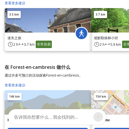
查看更多建议
3.5 km
3.7 km
迷失之旅
坡默勒侯林小径
非常容易
非
2 h
3.7 km
2 h
5.9 km
在 Forest-en-cambresis 做什么
通过许多可预订的活动探索Forest-en-cambresis。
查看更多建议
146 km
154 km
告诉我你想要什么，我会找到的...
Hôtel Le Manoir de Gressy
Bo Biclou