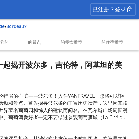
已注册？登录
nde
›
Bordeaux
南希的
的景点
的餐饮推荐
的住宿推荐
VEL一起揭开波尔多，吉伦特，阿基坦的美
特省的心脏——波尔多！入住VANTRAVEL，您将可以轻
活动和景点。首先探寻波尔多的丰富历史遗产，这里因其联
世界著名葡萄园和惊人的建筑而闻名。在瓦尔斯广场周围漫
。葡萄酒爱好者一定不要错过参观葡萄酒城（La Cité du
叹的远足机会。从波尔多出发仅一小时的距离，欧洲最大的