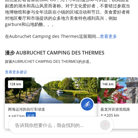
剔透的湖水和高山风景而著称。对于文化爱好者，不要错过参观当
地博物馆和参与全年活跃在小镇的区域活动和节日。美食爱好者将
对地区餐厅和市场提供的众多地方美食特色感到高兴，例如
garbure和山地奶酪。。。
在Aubruchet Camping des Thermes逗留期间...
查看更多
漫步 AUBRUCHET CAMPING DES THERMES
探索AUBRUCHET CAMPING DES THERMES的步道。
查看更多建议
128 km
146 km
两海运河的自行车绿道
嘉龙河谷游览线路
205 km
容易
67 km
告诉我你想要什么，我会找到的...