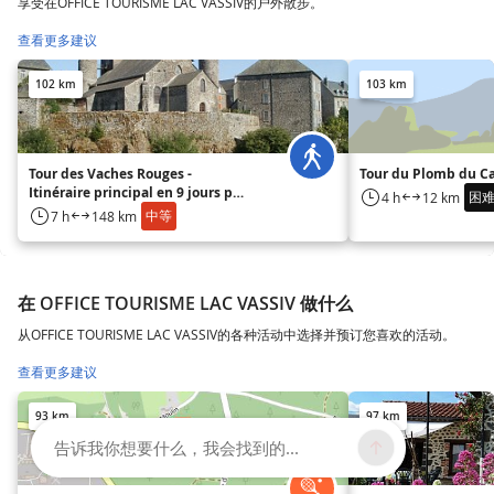
享受在OFFICE TOURISME LAC VASSIV的户外散步。
查看更多建议
102 km
103 km
Tour des Vaches Rouges -
Tour du Plomb du C
Itinéraire principal en 9 jours par
困
4 h
12 km
Vèze - Départ Allanche, Cantal
中等
7 h
148 km
在 OFFICE TOURISME LAC VASSIV 做什么
从OFFICE TOURISME LAC VASSIV的各种活动中选择并预订您喜欢的活动。
查看更多建议
93 km
97 km
告诉我你想要什么，我会找到的...