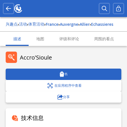
兴趣点
活动
体育活动
›
›
›
france
›
auvergne
›
allier
›
echassieres
描述
地图
评级和评论
周围的看点
Accro'Sioule
书
在应用程序中查看
分享
技术信息