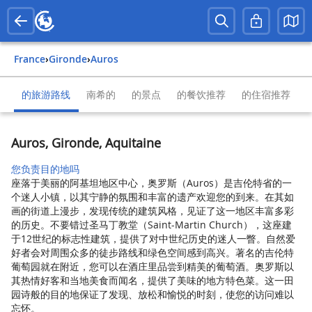
France
›
Gironde
›
Auros
的旅游路线
南希的
的景点
的餐饮推荐
的住宿推荐
Auros, Gironde, Aquitaine
您负责目的地吗
座落于美丽的阿基坦地区中心，奥罗斯（Auros）是吉伦特省的一
个迷人小镇，以其宁静的氛围和丰富的遗产欢迎您的到来。在其如
画的街道上漫步，发现传统的建筑风格，见证了这一地区丰富多彩
的历史。不要错过圣马丁教堂（Saint-Martin Church），这座建
于12世纪的标志性建筑，提供了对中世纪历史的迷人一瞥。自然爱
好者会对周围众多的徒步路线和绿色空间感到高兴。著名的吉伦特
葡萄园就在附近，您可以在酒庄里品尝到精美的葡萄酒。奥罗斯以
其热情好客和当地美食而闻名，提供了美味的地方特色菜。这一田
园诗般的目的地保证了发现、放松和愉悦的时刻，使您的访问难以
忘怀。