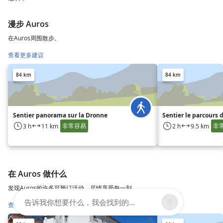
漫步 Auros
在Auros周围散步。
查看更多建议
84 km
84 km
Sentier panorama sur la Dronne
Sentier le parcours 
非常容易
非
3 h
11 km
2 h
9.5 km
在 Auros 做什么
发现Auros的许多可预订活动，尽情享受每一刻。
告诉我你想要什么，我会找到的...
查看更多建议