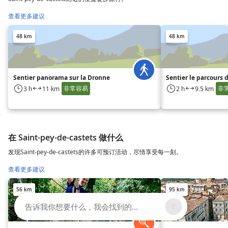
查看更多建议
48 km
48 km
Sentier panorama sur la Dronne
Sentier le parcours 
非常容易
非
3 h
11 km
2 h
9.5 km
在 Saint-pey-de-castets 做什么
发现Saint-pey-de-castets的许多可预订活动，尽情享受每一刻。
查看更多建议
56 km
95 km
告诉我你想要什么，我会找到的...