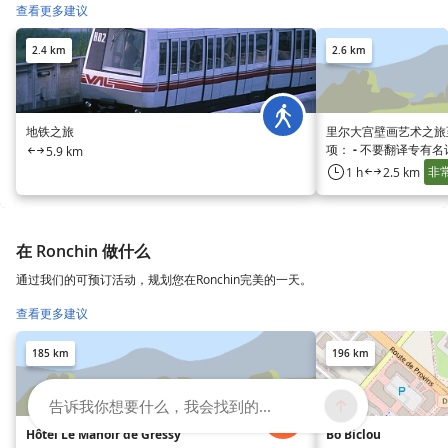
查看更多建议
2.4 km
2.6 km
地铁之旅
里尔大宫壁画艺术之旅
项： - 不要翻译专有名
5.9 km
别 - 不要翻译或更改
非
1 h
2.5 km
门、地区的专有名词
在 Ronchin 做什么
通过我们的可预订活动，规划您在Ronchin完美的一天。
查看更多建议
185 km
196 km
告诉我你想要什么，我会找到的...
Hôtel Le Manoir de Gressy
Bo Biclou