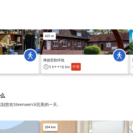
425 m
博德雷勒环线
中等
5 h
16 km
什么
您在Steenwerck完美的一天。
204 km