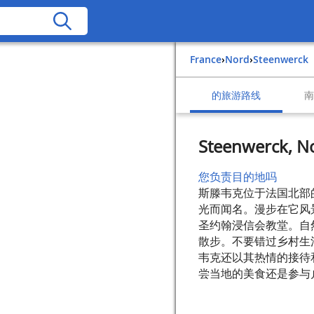
France
›
Nord
›
Steenwerck
的旅游路线
Steenwerck, No
您负责目的地吗
斯滕韦克位于法国北部
光而闻名。漫步在它风
圣约翰浸信会教堂。自
散步。不要错过乡村生
韦克还以其热情的接待
尝当地的美食还是参与