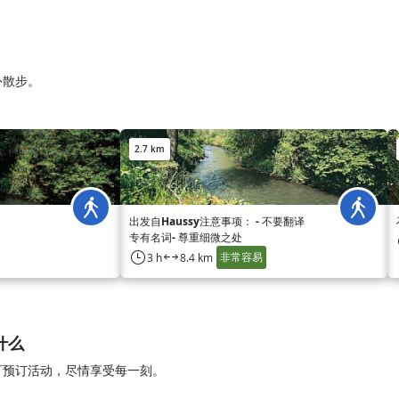
户外散步。
2.7 km
出发自Haussy注意事项： - 不要翻译
专有名词- 尊重细微之处
非常容易
3 h
8.4 km
做什么
许多可预订活动，尽情享受每一刻。