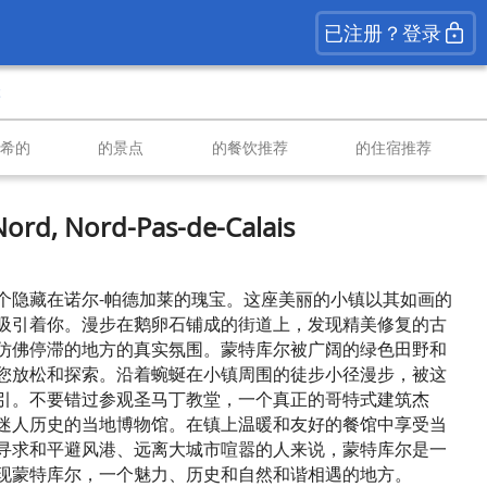
已注册？登录
t
南希的
的景点
的餐饮推荐
的住宿推荐
ord, Nord-Pas-de-Calais
个隐藏在诺尔-帕德加莱的瑰宝。这座美丽的小镇以其如画的
吸引着你。漫步在鹅卵石铺成的街道上，发现精美修复的古
仿佛停滞的地方的真实氛围。蒙特库尔被广阔的绿色田野和
您放松和探索。沿着蜿蜒在小镇周围的徒步小径漫步，被这
引。不要错过参观圣马丁教堂，一个真正的哥特式建筑杰
迷人历史的当地博物馆。在镇上温暖和友好的餐馆中享受当
寻求和平避风港、远离大城市喧嚣的人来说，蒙特库尔是一
现蒙特库尔，一个魅力、历史和自然和谐相遇的地方。