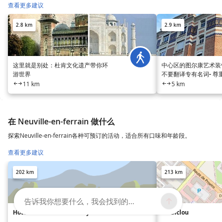
查看更多建议
2.8 km
2.9 km
这里就是别处：杜肯文化遗产带你环
中心区的图尔康艺术装饰风 请
游世界
不要翻译专有名词- 尊
11 km
5 km
在 Neuville-en-ferrain 做什么
探索Neuville-en-ferrain各种可预订的活动，适合所有口味和年龄段。
查看更多建议
202 km
213 km
告诉我你想要什么，我会找到的...
Hôtel Le Manoir de Gressy
Bo Biclou