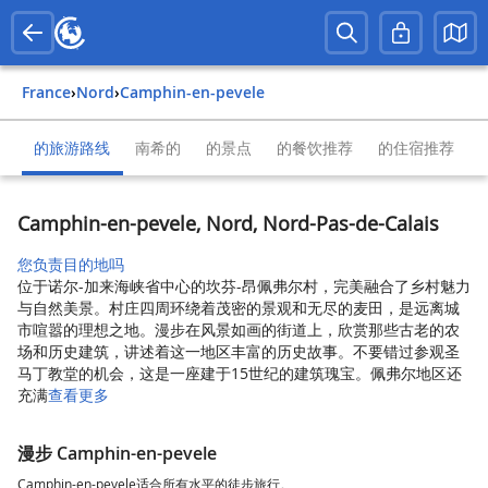
France
›
Nord
›
Camphin-en-pevele
的旅游路线
南希的
的景点
的餐饮推荐
的住宿推荐
Camphin-en-pevele, Nord, Nord-Pas-de-Calais
您负责目的地吗
位于诺尔-加来海峡省中心的坎芬-昂佩弗尔村，完美融合了乡村魅力
与自然美景。村庄四周环绕着茂密的景观和无尽的麦田，是远离城
市喧嚣的理想之地。漫步在风景如画的街道上，欣赏那些古老的农
场和历史建筑，讲述着这一地区丰富的历史故事。不要错过参观圣
马丁教堂的机会，这是一座建于15世纪的建筑瑰宝。佩弗尔地区还
充满
查看更多
漫步 Camphin-en-pevele
Camphin-en-pevele适合所有水平的徒步旅行。