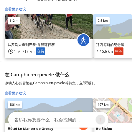
查看更多建议
112 m
2.5 km
从罗马大道到巴黎-鲁贝环行赛
拜西厄斯的纪念碑
容易
中等
4 h
17 km
5.6 km
在 Camphin-en-pevele 做什么
激动人心的冒险在Camphin-en-pevele等待您，立即预订。
查看更多建议
186 km
197 km
告诉我你想要什么，我会找到的...
Hôtel Le Manoir de Gressy
Bo Biclou